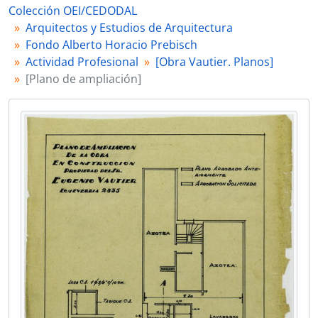
0012 - "Detalle del frente"
Colección OEI/CEDODAL
0013 - "Azotea"
Arquitectos y Estudios de Arquitectura
0014 - [Plano de plantas]
Fondo Alberto Horacio Prebisch
0017 - [Plano de fachada]
Actividad Profesional
[Obra Vautier. Planos]
0198 - [Obra calle Salta 478]
[Plano de ampliación]
0199 - [Obra Santa Fe 2610 propiedad de Ocampo Bioy]
0200 - [Obra Tucumán 689 propiedad de la Sra. V. Ocampo]
0201 - [Obra Pablo Mercere Thames 2155]
0202 - [Obra Cavallo San Isidro y Tortuguitas José C. Paz 438 San Isidro Romani S.A.]
0203 - [Anteproyecto del Campamento Obrero para la obra embalse La Florida]
0204 - [Obra Sr. Julián Urgoiti (Del Viso)]
0205 - [Mitrani Olivos y Martínez. Isidro Labrador 261]
0206 - [Obra Paseo Colón 533]
0207 - [ Obra Av. Libertador General San Martín 840/44/48]
0208 - [Obra Jaucourt de Nazar. Punta del este]
0209 - [Obra Libertador General San Martín 840]
0213 - [Folletos de plano de Iglesia 1933]
0214 - [Listado biográfico de la obra profesional de Alberto Prebisch]
0219 - [Discurso sobre la vivienda pronunciado por la delegación argentina en el X° Congreso Panamericano de Arquitectura]