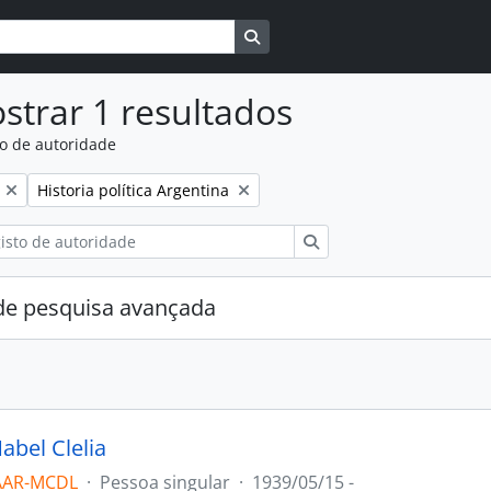
Busque na página de navegaçã
strar 1 resultados
to de autoridade
:
Remover filtro:
Historia política Argentina
Pesquisar
e pesquisa avançada
abel Clelia
AAR-MCDL
·
Pessoa singular
·
1939/05/15 -