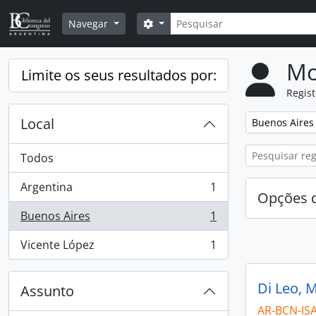
Skip to main content
Pesquisar
Opções de busca
Navegar
Mo
Limite os seus resultados por:
Regis
Local
Remover filtro
Buenos Aires
Todos
Argentina
1
, 1 resultados
Opções d
Buenos Aires
1
, 1 resultados
Vicente López
1
, 1 resultados
Di Leo, M
Assunto
AR-BCN-IS