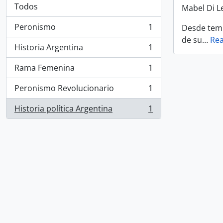
Todos
Mabel Di L
Peronismo
1
Desde temp
, 1 resultados
de su
…
Re
Historia Argentina
1
, 1 resultados
Rama Femenina
1
, 1 resultados
Peronismo Revolucionario
1
, 1 resultados
Historia política Argentina
1
, 1 resultados