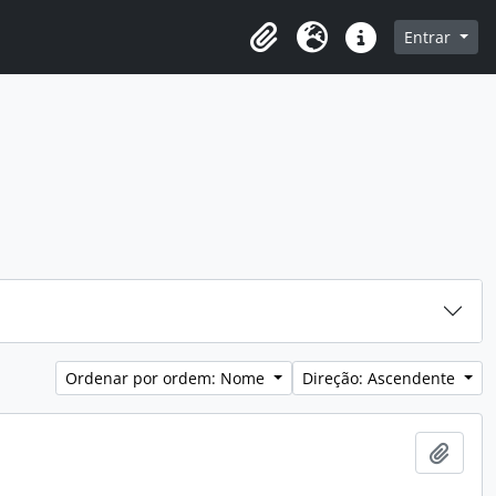
o
Entrar
Área de transferência
Idioma
Ligações rápidas
Ordenar por ordem: Nome
Direção: Ascendente
Adici