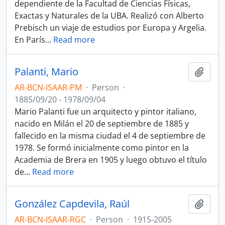
dependiente de la Facultad de Ciencias Físicas,
Exactas y Naturales de la UBA. Realizó con Alberto
Prebisch un viaje de estudios por Europa y Argelia.
En París
…
Read more
Palanti, Mario
Add t
AR-BCN-ISAAR-PM
·
Person
·
1885/09/20 - 1978/09/04
Mario Palanti fue un arquitecto y pintor italiano,
nacido en Milán el 20 de septiembre de 1885 y
fallecido en la misma ciudad el 4 de septiembre de
1978. Se formó inicialmente como pintor en la
Academia de Brera en 1905 y luego obtuvo el título
de
…
Read more
González Capdevila, Raúl
Add t
AR-BCN-ISAAR-RGC
·
Person
·
1915-2005