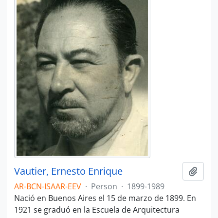
Vautier, Ernesto Enrique
Add t
AR-BCN-ISAAR-EEV
·
Person
·
1899-1989
Nació en Buenos Aires el 15 de marzo de 1899. En
1921 se graduó en la Escuela de Arquitectura