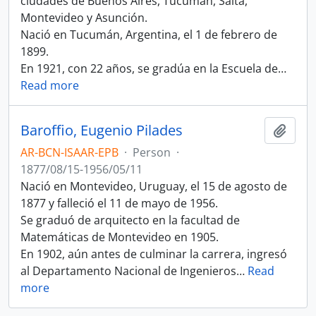
ciudades de Buenos Aires, Tucumán, Salta,
Montevideo y Asunción.
Nació en Tucumán, Argentina, el 1 de febrero de
1899.
En 1921, con 22 años, se gradúa en la Escuela de
…
Read more
Baroffio, Eugenio Pilades
Add t
AR-BCN-ISAAR-EPB
·
Person
·
1877/08/15-1956/05/11
Nació en Montevideo, Uruguay, el 15 de agosto de
1877 y falleció el 11 de mayo de 1956.
Se graduó de arquitecto en la facultad de
Matemáticas de Montevideo en 1905.
En 1902, aún antes de culminar la carrera, ingresó
al Departamento Nacional de Ingenieros
…
Read
more