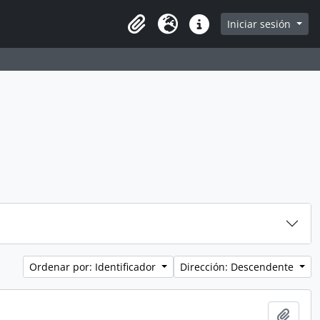
Iniciar sesión
Portapapeles
Idioma
Enlaces rápidos
Ordenar por: Identificador
Dirección: Descendente
Añadi