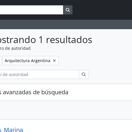
Search in browse page
strando 1 resultados
ro de autoridad
Remove filter:
Arquitectura Argentina
Búsqueda
s avanzadas de búsqueda
, Marina