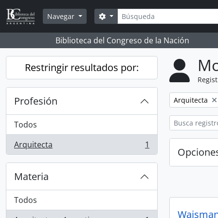
Skip to main content
Búsqueda
Search options
Navegar
Biblioteca del Congreso de la Nación
Mo
Restringir resultados por:
Regist
Profesión
Remove filter:
Arquitecta
Todos
Arquitecta
1
, 1 resultados
Opcione
Materia
Todos
Waisman