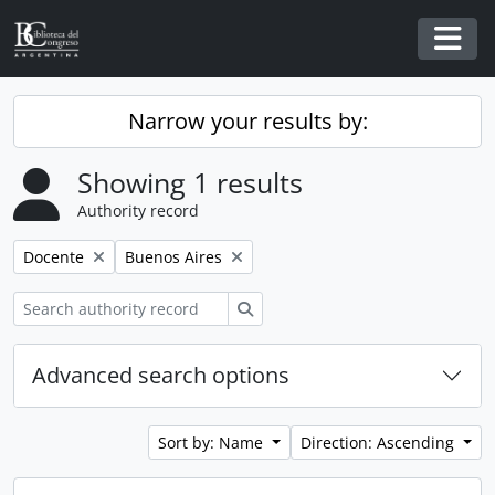
Skip to main content
Togg
Narrow your results by:
Showing 1 results
Authority record
Remove filter:
Remove filter:
Docente
Buenos Aires
Search
Advanced search options
Sort by: Name
Direction: Ascending