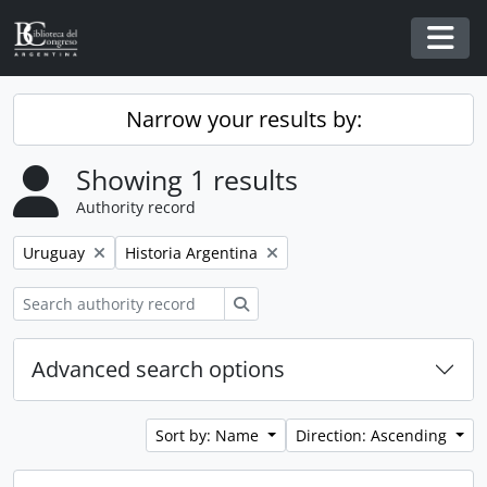
Skip to main content
Togg
Narrow your results by:
Showing 1 results
Authority record
Remove filter:
Remove filter:
Uruguay
Historia Argentina
Search
Advanced search options
Sort by: Name
Direction: Ascending