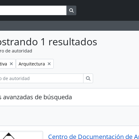
Search in browse page
strando 1 resultados
ro de autoridad
Remove filter:
tiva
Arquitectura
Búsqueda
s avanzadas de búsqueda
Centro de Documentación de A