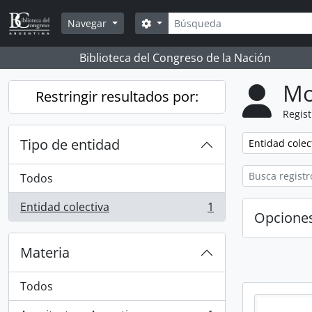
Skip to main content
Búsqueda
Search options
Navegar
Biblioteca del Congreso de la Nación
Mo
Restringir resultados por:
Regist
Tipo de entidad
Remove filter:
Entidad colec
Todos
Entidad colectiva
1
, 1 resultados
Opcione
Materia
Todos