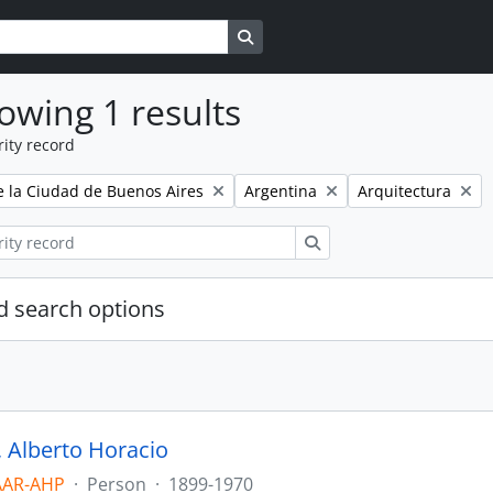
Search in browse page
owing 1 results
ity record
Remove filter:
Remove filter:
e la Ciudad de Buenos Aires
Argentina
Arquitectura
Search
 search options
, Alberto Horacio
AAR-AHP
·
Person
·
1899-1970