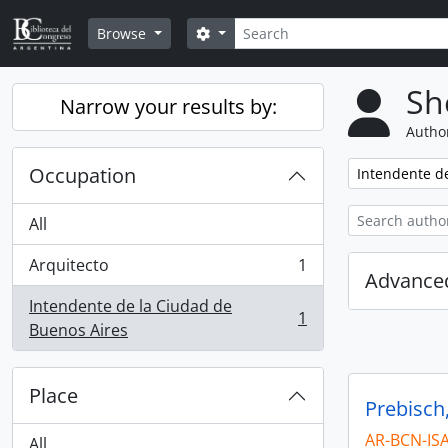
Skip to main content
Search
Search options
Browse
Sh
Narrow your results by:
Author
Occupation
Remove filter:
Intendente d
All
Arquitecto
1
, 1 results
Advanced
Intendente de la Ciudad de
1
, 1 results
Buenos Aires
Place
Prebisch
AR-BCN-IS
All