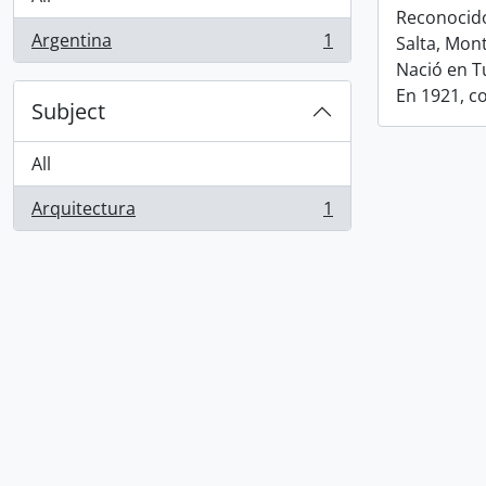
Reconocido
Argentina
1
Salta, Mon
, 1 results
Nació en T
En 1921, c
Subject
All
Arquitectura
1
, 1 results