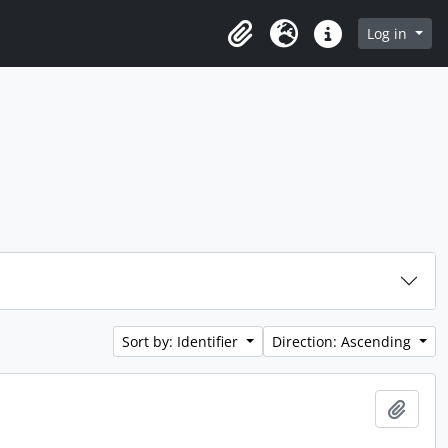
Log in
Clipboard
Language
Quick links
Sort by: Identifier
Direction: Ascending
Add t