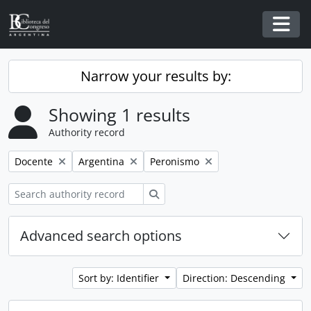
Skip to main content
Togg
Narrow your results by:
Showing 1 results
Authority record
Remove filter:
Remove filter:
Remove filter:
Docente
Argentina
Peronismo
Search
Advanced search options
Sort by: Identifier
Direction: Descending