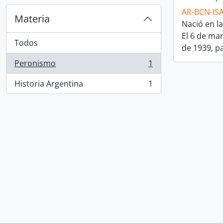
AR-BCN-IS
Materia
Nació en l
El 6 de ma
Todos
de 1939, p
Peronismo
1
, 1 resultados
Historia Argentina
1
, 1 resultados