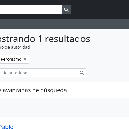
Search in browse page
strando 1 resultados
ro de autoridad
Remove filter:
Peronismo
Búsqueda
s avanzadas de búsqueda
 Pablo