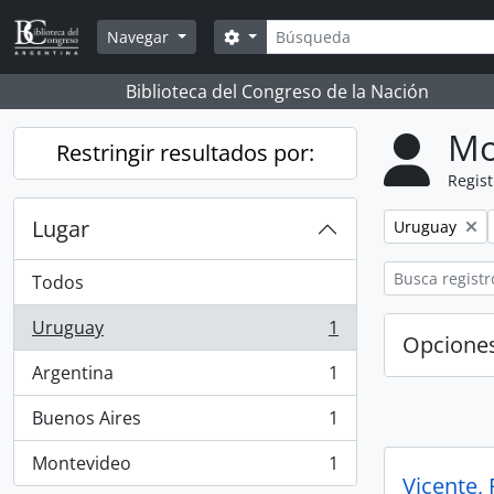
Skip to main content
Búsqueda
Search options
Navegar
Biblioteca del Congreso de la Nación
Mo
Restringir resultados por:
Regist
Lugar
Remove filter:
Uruguay
Todos
Uruguay
1
, 1 resultados
Opcione
Argentina
1
, 1 resultados
Buenos Aires
1
, 1 resultados
Montevideo
1
, 1 resultados
Vicente,