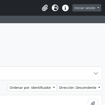
Iniciar sesión
Portapapeles
Idioma
Enlaces rápidos
Ordenar por: Identificador
Dirección: Descendente
Añadi