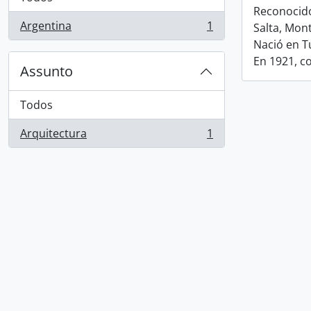
Reconocido
Argentina
1
Salta, Mon
, 1 resultados
Nació en T
En 1921, c
Assunto
Todos
Arquitectura
1
, 1 resultados