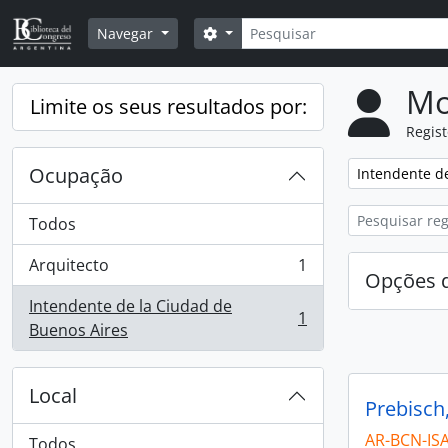
Skip to main content
Pesquisar
Opções de busca
Navegar
Mo
Limite os seus resultados por:
Regis
Ocupação
Remover filtro
Intendente d
Todos
Arquitecto
1
, 1 resultados
Opções d
Intendente de la Ciudad de
1
, 1 resultados
Buenos Aires
Local
Prebisch
AR-BCN-IS
Todos