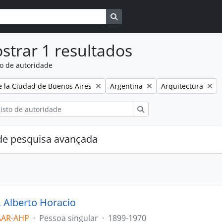
Busque na página de navegaçã
strar 1 resultados
to de autoridade
:
Remover filtro:
Remover filtro:
e la Ciudad de Buenos Aires
Argentina
Arquitectura
Pesquisar
e pesquisa avançada
, Alberto Horacio
AAR-AHP
·
Pessoa singular
·
1899-1970