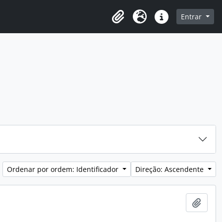
o
Entrar
Área de transferência
Idioma
Ligações rápidas
Ordenar por ordem: Identificador
Direção: Ascendente
Adici