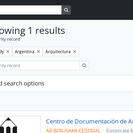
Search in browse page
owing 1 results
ity record
Remove filter:
Remove filter:
dy
Argentina
Arquitectura
Search
 search options
Centro de Documentación de A
AR-BCN-ISAAR-CEDODAL
·
Corporate 