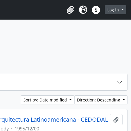
Log in
Clipboard
Language
Quick links
Sort by: Date modified
Direction: Descending
rquitectura Latinoamericana - CEDODAL
Add t
body
·
1995/12/00 -