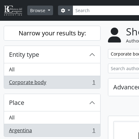
Skip to main content
Search
Search options
Browse
Sh
Narrow your results by:
Author
Entity type
Remove filter:
Corporate bo
All
Corporate body
1
, 1 results
Advanced
Place
All
Argentina
1
, 1 results