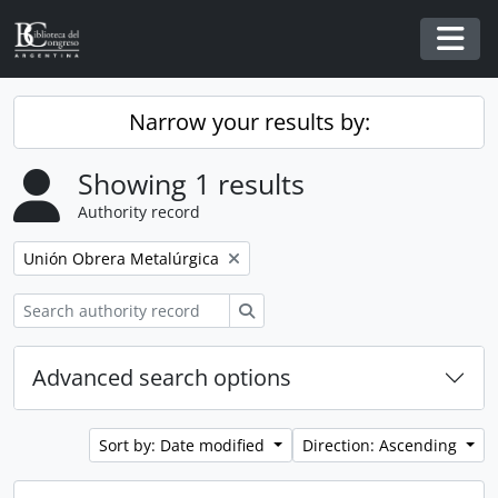
Skip to main content
Togg
Narrow your results by:
Showing 1 results
Authority record
Remove filter:
Unión Obrera Metalúrgica
Search
Advanced search options
Sort by: Date modified
Direction: Ascending