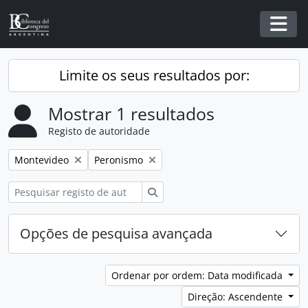
Skip to main content
Togg
Limite os seus resultados por:
Mostrar 1 resultados
Registo de autoridade
Remover filtro:
Remover filtro:
Montevideo
Peronismo
Pesquisar
Opções de pesquisa avançada
Ordenar por ordem: Data modificada
Direção: Ascendente