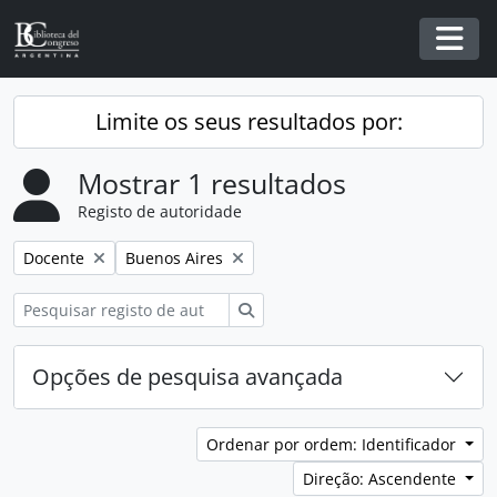
Skip to main content
Togg
Limite os seus resultados por:
Mostrar 1 resultados
Registo de autoridade
Remover filtro:
Remover filtro:
Docente
Buenos Aires
Pesquisar
Opções de pesquisa avançada
Ordenar por ordem: Identificador
Direção: Ascendente