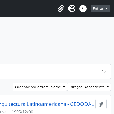
o
Entrar
Área de transferência
Idioma
Ligações rápidas
Ordenar por ordem: Nome
Direção: Ascendente
rquitectura Latinoamericana - CEDODAL
Adici
tiva
·
1995/12/00 -