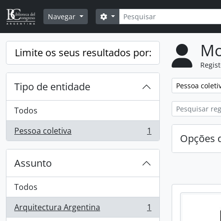
Skip to main content
Pesquisar
Opções de busca
Navegar
Mo
Limite os seus resultados por:
Regis
Tipo de entidade
Remover filtro
Pessoa coleti
Todos
Pessoa coletiva
1
, 1 resultados
Opções d
Assunto
Todos
Arquitectura Argentina
1
, 1 resultados