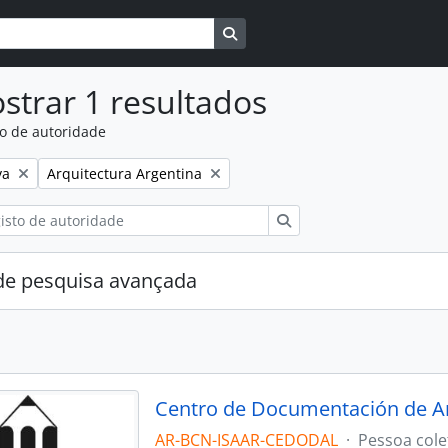
Busque na página de navegaçã
strar 1 resultados
to de autoridade
:
Remover filtro:
va
Arquitectura Argentina
Pesquisar
e pesquisa avançada
Centro de Documentación de A
AR-BCN-ISAAR-CEDODAL
·
Pessoa cole