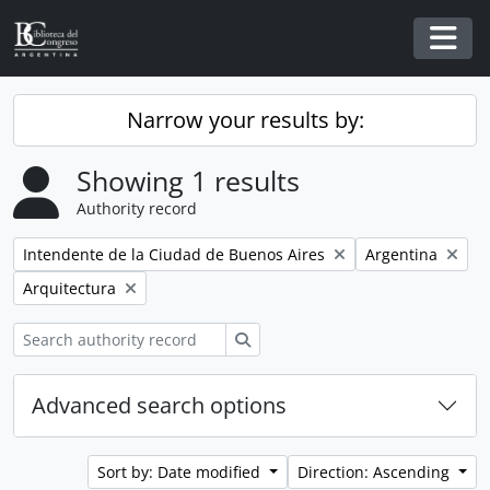
Skip to main content
Togg
Narrow your results by:
Showing 1 results
Authority record
Remove filter:
Remove filter:
Intendente de la Ciudad de Buenos Aires
Argentina
Remove filter:
Arquitectura
Search
Advanced search options
Sort by: Date modified
Direction: Ascending