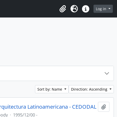
Log in
Clipboard
Language
Quick links
Sort by: Name
Direction: Ascending
rquitectura Latinoamericana - CEDODAL
Add t
body
·
1995/12/00 -