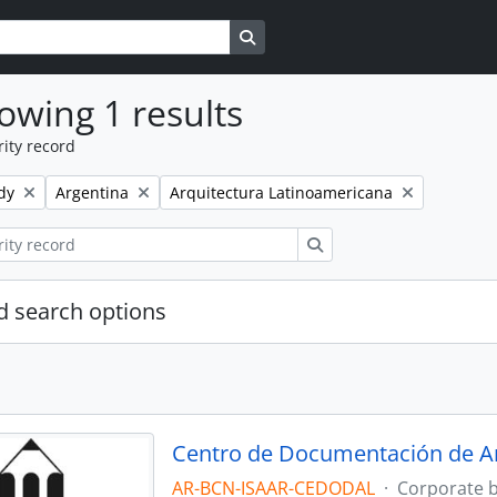
Search in browse page
owing 1 results
ity record
Remove filter:
Remove filter:
dy
Argentina
Arquitectura Latinoamericana
Search
 search options
Centro de Documentación de A
AR-BCN-ISAAR-CEDODAL
·
Corporate 