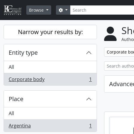
Skip to main content
Search
Search options
Browse
Sh
Narrow your results by:
Author
Entity type
Remove filter:
Corporate bo
All
Corporate body
1
, 1 results
Advanced
Place
All
Argentina
1
, 1 results