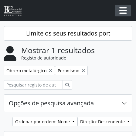
Skip to main content
Togg
Limite os seus resultados por:
Mostrar 1 resultados
Registo de autoridade
Remover filtro:
Remover filtro:
Obrero metalúrgico
Peronismo
Pesquisar
Opções de pesquisa avançada
Ordenar por ordem: Nome
Direção: Descendente