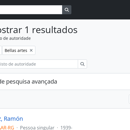
Busque na página de navegaçã
strar 1 resultados
to de autoridade
:
Remover filtro:
Bellas artes
Pesquisar
e pesquisa avançada
z, Ramón
AAR-RG
·
Pessoa singular
·
1939-