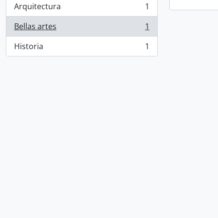
Arquitectura
1
, 1 resultados
Bellas artes
1
, 1 resultados
Historia
1
, 1 resultados