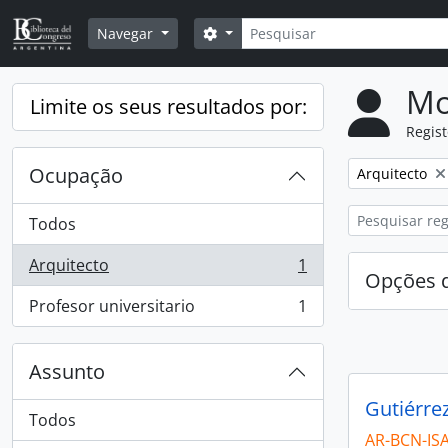
Skip to main content
Pesquisar
Opções de busca
Navegar
Mo
Limite os seus resultados por:
Regis
Ocupação
Remover filtro
Arquitecto
Todos
Arquitecto
1
, 1 resultados
Opções d
Profesor universitario
1
, 1 resultados
Assunto
Gutiérre
Todos
AR-BCN-IS