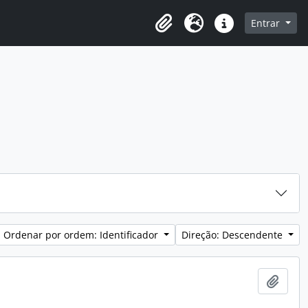
o
Entrar
Área de transferência
Idioma
Ligações rápidas
Ordenar por ordem: Identificador
Direção: Descendente
Adici