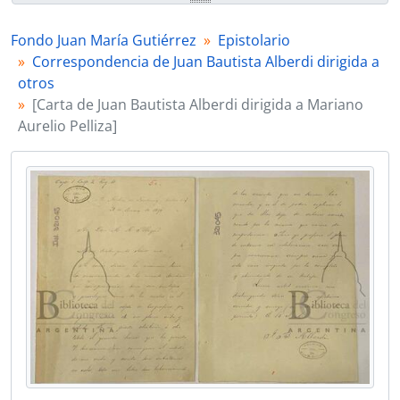
00130 - [Carta de Juan Bautista Alberdi dirigida a Rufino de Elizalde]
00131 - [Carta de Juan Bautista Alberdi dirigida a Bernabé Lopez]
Fondo Juan María Gutiérrez
Epistolario
00132 - [Carta de Juan Bautista Alberdi dirigida a Alfredo Marbais du Graty]
Correspondencia de Juan Bautista Alberdi dirigida a
SsrC FV-JMG - Correspondencia de Florencio Varela dirigida a Juan María Gutiérrez
otros
SsrC PP-JMG - Correspondencia de Prilidiano Pueyrredón dirigida a Juan María Gutiérrez
[Carta de Juan Bautista Alberdi dirigida a Mariano
SsrC MC-JMG - Correspondencia de Magariños Cervantes dirigida a Juan María Gutiérrez
Aurelio Pelliza]
SsrC MS- JMG - Correspondencia de Marcos Sastre dirigida a Juan María Gutiérrez
SsrC CL - JMG - Correspondencia de Carlos Lamarca dirigida a Juan María Gutiérrez
SsrC GB- JMG - Correspondencia de Gregorio Beeche dirigida a Juan María Gutiérrez
SsrC EDdP-JMG - Correspondencia de Díaz de la Peña Elisa dirigida a Juan María Gutiérrez
SsrC JMG-O - Correspondencia de Juan María Gutiérrez dirigida a otros destinatarios
SsrC CC-JMG - Correspondencia de Carlos Casavalle dirigida a Juan María Gutierrez
SsrC JBG-JMG - Correspondencia de José Benjamín Gorostiaga dirigida a Juan María Gutiérrez
SsrC FVG-JMG - Correspondencia de Federico von Gülich dirigida a Juan María Gutiérrez
SsrC JVG-JMG - Correspondencia de Johanne von Gülich dirigida a Juan María Gutiérrez
SsrC AVG-JMG - Correspondencia de Augusta von Gülich dirigida a Juan María Gutiérrez
SsrC MP-JMG - Correspondencia de Marcos Paz dirigida a Juan María Gutiérrez
SsrC DBA-JMG - Correspondencia de Diego Barros Arana dirigida a Juan María Gutiérrez
SsrC DH-JMG - Correspondencia de Damián Hudson dirigida a Juan María Gutiérrez