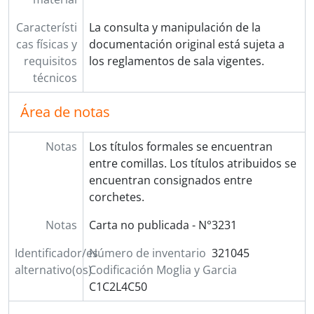
SsrC TA-JMG - Correspondencia de Thomas Armstrong dirigida a Juan María Gutiérrez
Característi
La consulta y manipulación de la
SsrC PA-JMG - Correspondencia de Pedro Arno dirigida a Juan María Gutiérrez
cas físicas y
documentación original está sujeta a
SsrC BA-JMG - Correspondencia de Blas Aspiazú dirigida a Juan María Gutiérrez
requisitos
los reglamentos de sala vigentes.
SsrC JA-JMG - Correspondencia de Joaquín Auli dirigida a Juan María Gutiérrez
técnicos
SsrC GGdA-JT - Correspondencia de Gertrudis Gómez de Avellaneda dirigida a Juan Thompson
SsrC DAyB-PDdV - Correspondencia de Domingo Azcuénaga y Basavilbaso dirigida a Pedro Díaz de Vivar
Área de notas
SsrC CB-JMG - Correspondencia de Charles Barbier dirigida a Juan María Gutiérrez
SsrC FB-JMG - Correspondencia de Federico Barra dirigida a Juan María Gutiérrez
Notas
Los títulos formales se encuentran
SsrC JIdB-JC - Correspondencia de José Ignacio de Basadre dirigida a Joaquín Calvo
entre comillas. Los títulos atribuidos se
SsrC DdB-MRdA - Correspondencia de Domingo de Basavilbaso dirigida a Matheo Ramón de Álzaga
encuentran consignados entre
SsrC ByJM-JMG - Correspondencia de Basset y J. Mansilla dirigida a Juan María Gutiérrez
corchetes.
SsrC MB-JMG - Correspondencia de Mariano Baudrix dirigida a Juan María Gutiérrez
SsrC PB-JMG - Correspondencia de Pierre Beare dirigida a Juan María Gutiérrez
Notas
Carta no publicada - N°3231
SsrC EB-JMG - Correspondencia de Elías Bedoya dirigida a Juan María Gutiérrez
SsrC BdG-JMG - Correspondencia de Belat de Gosnoy dirigida a Juan María Gutiérrez
Identificador/es
Número de inventario
321045
SsrC CB-JMG - Correspondencia de Carmen Belgrano dirigida a Juan María Gutiérrez
alternativo(os)
Codificación Moglia y Garcia
SsrC MBC-JMG - Correspondencia de Manuel Belgrano Cabral dirigida a Juan María Gutiérrez
C1C2L4C50
SsrC MRdB-JMG - Correspondencia de Manuel R. de Belgrano dirigida a Juan María Gutiérrez