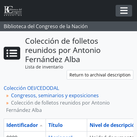
Skip to main content
Togg
Biblioteca del Congreso de la Nación
Colección de folletos
reunidos por Antonio
Fernández Alba
Lista de inventario
Return to archival description
Colección OEI/CEDODAL
Congresos, seminarios y exposiciones
Colección de folletos reunidos por Antonio
Fernández Alba
Identificador
Título
Nivel de descripció