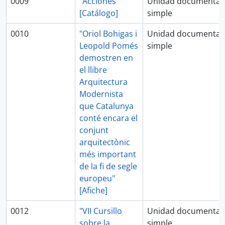
0009
"Acciones"
Unidad documental
[Catálogo]
simple
0010
"Oriol Bohigas i
Unidad documental
Leopold Pomés
simple
demostren en
el llibre
Arquitectura
Modernista
que Catalunya
conté encara el
conjunt
arquitectònic
més important
de la fi de segle
europeu"
[Afiche]
0012
"VII Cursillo
Unidad documental
sobre la
simple