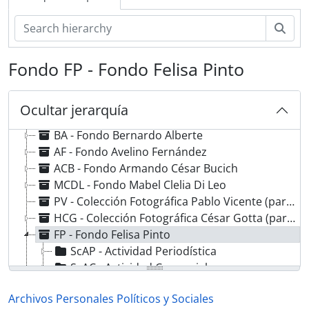
Bús
Fondo FP - Fondo Felisa Pinto
Ocultar jerarquía
AE-APPS - Archivos Personales Políticos y Sociales
BA - Fondo Bernardo Alberte
AF - Fondo Avelino Fernández
ACB - Fondo Armando César Bucich
MCDL - Fondo Mabel Clelia Di Leo
PV - Colección Fotográfica Pablo Vicente (parte)
HCG - Colección Fotográfica César Gotta (parte, selección sobre peronismo)
FP - Fondo Felisa Pinto
ScAP - Actividad Periodística
ScAC - Actividad Comercial
ScAC - Actividad Académica
Archivos Personales Políticos y Sociales
ScACLV - Actividad como Letrista- Virus