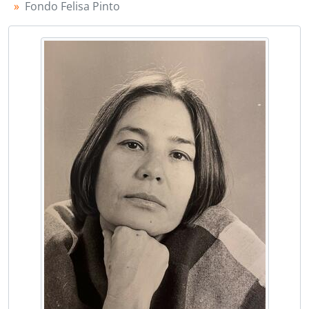
Fondo Felisa Pinto
ScE - Eventos
ScDT - Di Tella
ScVP - Vida Personal
ScMP - Manuel Puig
ScCyP - Cartas y Postales
CMD - Colección Moda y Diseño
CPP - Colección de Publicaciones Periódicas
CF - Colección de Fotografías
CPCN - Colección Palacio del Congreso de la Nación
RRG - Fondo Rodolfo Rodriguez Gichou