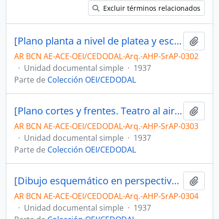
Excluir términos relacionados
[Plano planta a nivel de platea y escenario. Teatro al aire libre en Palermo]
Añadi
AR BCN AE-ACE-OEI/CEDODAL-Arq.-AHP-SrAP-0302
·
Unidad documental simple
·
1937
Parte de
Colección OEI/CEDODAL
[Plano cortes y frentes. Teatro al aire libre en Palermo]
Añadi
AR BCN AE-ACE-OEI/CEDODAL-Arq.-AHP-SrAP-0303
·
Unidad documental simple
·
1937
Parte de
Colección OEI/CEDODAL
[Dibujo esquemático en perspectiva coloreado. Teatro en Palermo]
Añadi
AR BCN AE-ACE-OEI/CEDODAL-Arq.-AHP-SrAP-0304
·
Unidad documental simple
·
1937