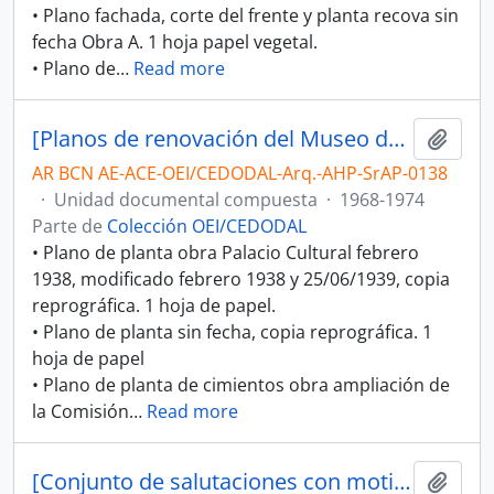
• Plano fachada, corte del frente y planta recova sin
fecha Obra A. 1 hoja papel vegetal.
• Plano de
…
Read more
[Planos de renovación del Museo de Arte Decorativo, ampliación del Palacio de Cultura y renovación de la Academia Argentina de Letras]
Añadi
AR BCN AE-ACE-OEI/CEDODAL-Arq.-AHP-SrAP-0138
·
Unidad documental compuesta
·
1968-1974
Parte de
Colección OEI/CEDODAL
• Plano de planta obra Palacio Cultural febrero
1938, modificado febrero 1938 y 25/06/1939, copia
reprográfica. 1 hoja de papel.
• Plano de planta sin fecha, copia reprográfica. 1
hoja de papel
• Plano de planta de cimientos obra ampliación de
la Comisión
…
Read more
[Conjunto de salutaciones con motivo de inasistencias y adhesión a cena de homenaje por la intendencia de Alberto Prebisch]
Añadi