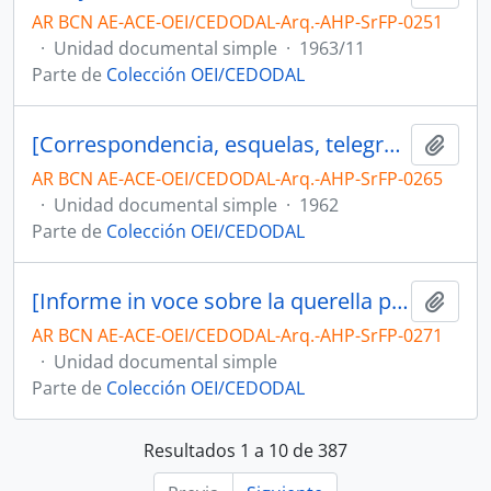
AR BCN AE-ACE-OEI/CEDODAL-Arq.-AHP-SrFP-0251
·
Unidad documental simple
·
1963/11
Parte de
Colección OEI/CEDODAL
[Correspondencia, esquelas, telegramas, cartas y salutaciones por asunción a intendente de la Ciudad de Buenos Aires]
Añadi
AR BCN AE-ACE-OEI/CEDODAL-Arq.-AHP-SrFP-0265
·
Unidad documental simple
·
1962
Parte de
Colección OEI/CEDODAL
[Informe in voce sobre la querella por delito de injurias AHP/Pedro Carlos Riú]
Añadi
AR BCN AE-ACE-OEI/CEDODAL-Arq.-AHP-SrFP-0271
·
Unidad documental simple
Parte de
Colección OEI/CEDODAL
Resultados 1 a 10 de 387