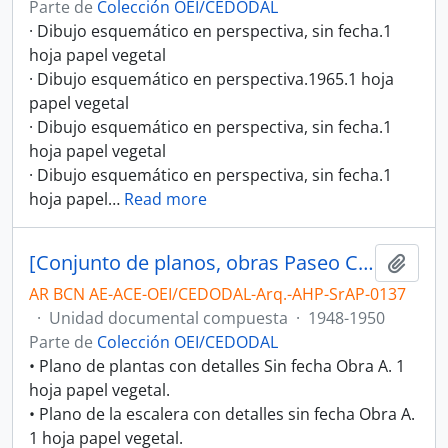
Parte de
Colección OEI/CEDODAL
· Dibujo esquemático en perspectiva, sin fecha.1
hoja papel vegetal
· Dibujo esquemático en perspectiva.1965.1 hoja
papel vegetal
· Dibujo esquemático en perspectiva, sin fecha.1
hoja papel vegetal
· Dibujo esquemático en perspectiva, sin fecha.1
hoja papel
…
Read more
[Conjunto de planos, obras Paseo Colón 329/337 (Obra A) y 521-23-25-31(Obra B)]
Añadi
AR BCN AE-ACE-OEI/CEDODAL-Arq.-AHP-SrAP-0137
·
Unidad documental compuesta
·
1948-1950
Parte de
Colección OEI/CEDODAL
• Plano de plantas con detalles Sin fecha Obra A. 1
hoja papel vegetal.
• Plano de la escalera con detalles sin fecha Obra A.
1 hoja papel vegetal.