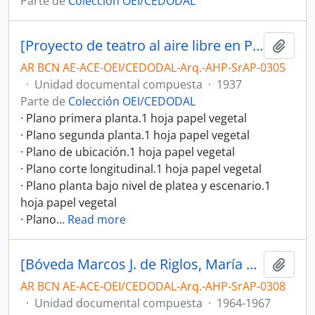
Parte de
Colección OEI/CEDODAL
[Proyecto de teatro al aire libre en Palermo]
Añadi
AR BCN AE-ACE-OEI/CEDODAL-Arq.-AHP-SrAP-0305
·
Unidad documental compuesta
·
1937
Parte de
Colección OEI/CEDODAL
· Plano primera planta.1 hoja papel vegetal
· Plano segunda planta.1 hoja papel vegetal
· Plano de ubicación.1 hoja papel vegetal
· Plano corte longitudinal.1 hoja papel vegetal
· Plano planta bajo nivel de platea y escenario.1
hoja papel vegetal
· Plano
…
Read more
[Bóveda Marcos J. de Riglos, María Alzaga de Riglos y familia]
Añadi
AR BCN AE-ACE-OEI/CEDODAL-Arq.-AHP-SrAP-0308
·
Unidad documental compuesta
·
1964-1967