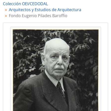
Colección OEI/CEDODAL
0008 - [Carpeta con documentación relativa a la Comisión Nacional de Monumentos Históricos, entre otros]
Arquitectos y Estudios de Arquitectura
0009 - [Artículos periodísticos, manuscritos, proyectos y reglamentación relativos a la Comisión Nacional de Monumentos Históricos]
Fondo Eugenio Pilades Baroffio
0010 - [Carpeta con documentación relativa a la Comisión de Museos]
0011 - [Documentación relativa a la reproducción del David de Miguel Ángel localizada en Montevideo]
0012 - [Carpeta con documentación relativa al Monumento a Dámaso Antonio Larrañaga]
0013 - [Carpeta ''Miscelánea histórica'']
0014 - [Carpeta ''Decano de la Sección de Enseñanza Secundaria y Preparatoria de la Universidad. 1933-1935'']
0015 - [Carpeta ''IV Congreso Histórico Municipal Interamericano'']
0016 - [Carpeta ''Instituto Uruguayo de estudios preparatorios. Varios'']
0017 - ''León Battista Alberti'' por Eugenio Pilades Baroffio[Artículo]
0018 - [Carpeta ''La columna romana en la facultad de arquitectura'']
0019 - [Carpeta ''Arq Baroffio. Facultad de Arquitectura'']
0020 - [Carpeta ''Actos públicos en los que intervino el arquitecto E. P. B en representación del Municipio de Montevideo o como decano de enseñanza secundaria o miembro del Concejo Central Universitario]
0021 - [Sobre ''Varios sobre el cordón'']
0022 - [Carpeta ''EPB Discursos'']
0023 - [Sobre ''E.P.B en la prensa'']
0024 - "El cementerio del norte" [Artículo]
0025 - [Artículos y documentos fotográficos sobre la Catedral de Montevideo]