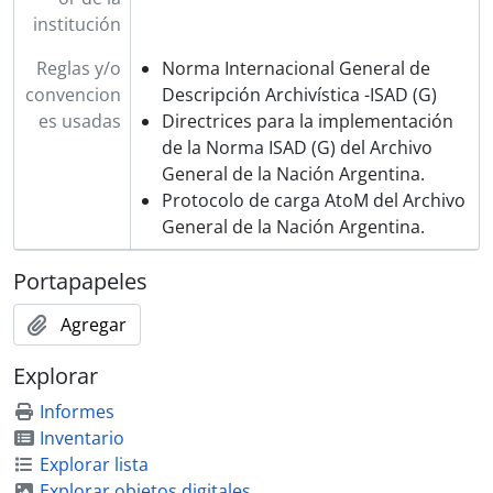
0101 - [Artículos de la sección “Notas de arte: Arquitectura, Escultura, Pintura e Industrias artísticas” del Diario La Razón]
institución
0102 - “La escalinata de la Plaza Cagancha. El proyecto del arquitecto Baroffio” [Artículo periodístico]
Reglas y/o
0103 - [Sobre con croquis y dibujos de Eugenio Pílades Baroffio]
Norma Internacional General de
convencion
0104 - "La Semana (Año IV. N° 141 y 142 / Año V. N° 188)” [Revistas]
Descripción Archivística -ISAD (G)
es usadas
0105 - “Visión retrospectiva de la enseñanza de la arquitectura en el Uruguay” por Eugenio Baroffio [Artículo]
Directrices para la implementación
0106 - “El Ministerio de O. Públicas en la Exposición Panamá-Pacífico" [Artículo]
de la Norma ISAD (G) del Archivo
0107 - [Carpeta sobre la donación de documentación perteneciente a Eugenio Baroffio al Archivo General de la Nación de Uruguay]
General de la Nación Argentina.
0108 - [Cuaderno de recortes con anotaciones manuscritas]
Protocolo de carga AtoM del Archivo
0109 - [Cuaderno de recortes con anotaciones manuscritas]
General de la Nación Argentina.
0110 - [Carpeta con documentación relativa a la conferencia “Artesanos y artistas ticineses en el Uruguay” dictada por Eugenio Baroffio junto con material afín]
Portapapeles
0111 - [Carpeta con artículos periodísticos sobre arquitectos y arquitectura]
0112 - [Carpeta con material relativo a Horacio Acosta y Lara]
Agregar
0113 - [Carpeta con documentación de concursos, contratos y dictámenes]
0114 - [Carpeta con material relativo al Museo Histórico Municipal]
Explorar
0115 - “Museo Histórico Municipal” [Artículo]
Informes
0116 - [Sobre con documentos fotográficos relativos a la historia de Montevideo, entre otros]
Inventario
0117 - [Carpeta con artículos periodísticos sobre el Cementerio del Norte]
Explorar lista
0118 - [Carpeta con material relativo a monumentos de Montevideo, entre otros]
Explorar objetos digitales
0119 - [Carpeta con artículos, manuscrito, artículos periodísticos sobre iluminación y alumbrado público]