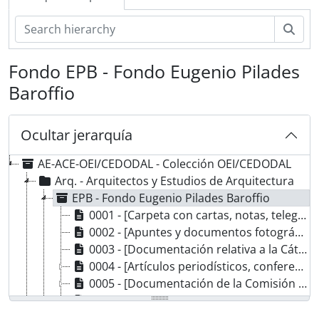
Bús
Fondo EPB - Fondo Eugenio Pilades
Baroffio
Ocultar jerarquía
AE-ACE-OEI/CEDODAL - Colección OEI/CEDODAL
Arq. - Arquitectos y Estudios de Arquitectura
EPB - Fondo Eugenio Pilades Baroffio
0001 - [Carpeta con cartas, notas, telegramas y otros mensajes de condolencias y pésame por el fallecimiento de Eugenio Pílades Baroffio]
0002 - [Apuntes y documentos fotográficos de sus viajes a Europa]
0003 - [Documentación relativa a la Cátedra de Dibujo y al Congreso Interamericano de Municipios, entre otros]
0004 - [Artículos periodísticos, conferencias y notas relativas a la Facultad de Arquitectura y a la Sociedad de Arquitectos del Uruguay]
0005 - [Documentación de la Comisión de Ética Profesional de la Sociedad de Arquitectos del Uruguay]
0006 - [Artículos periodísticos y carta en homenaje a Eugenio Pílades Baroffio]
0007 - [Carpeta con folletos, manuscritos y artículos periodísticos, entre otros]