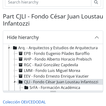
Sear
Part CJLI - Fondo César Juan Loustau
Infantozzi
Hide hierarchy
AE-ACE-OEI/CEDODAL - Colección OEI/CEDODAL
Arq. - Arquitectos y Estudios de Arquitectura
EPB - Fondo Eugenio Pilades Baroffio
AHP - Fondo Alberto Horacio Prebisch
RGC - Raúl González Capdevila
LMM - Fondo Luis Miguel Morea
EEV - Fondo Ernesto Enrique Vautier
CJLI - Fondo César Juan Loustau Infantozzi
SrFA - Formación Académica
SrAD - Actividad Docente
SrAI - Actividad Intelectual
Colección OEI/CEDODAL
SrDSAP - Documentación sobre su Actividad Profesional