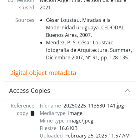
convention
Nación Argentina. Versión diciembre
s used
2021.
Sources
César Loustau. Miradas a la
Modernidad uruguaya. CEDODAL.
Buenos Aires, 2007.
Mendez, P. S. César Loustau:
fotografía de Arquitectura. Summa+,
Diciembre 2007, N° 91, pp. 128-135.
Digital object metadata
Access Copies
Reference
Filename
20250225_113530_141.jpg
copy
Media type
Image
Mime-type
image/jpeg
Filesize
16.6 KiB
Uploaded
February 25, 2025 11:57 AM