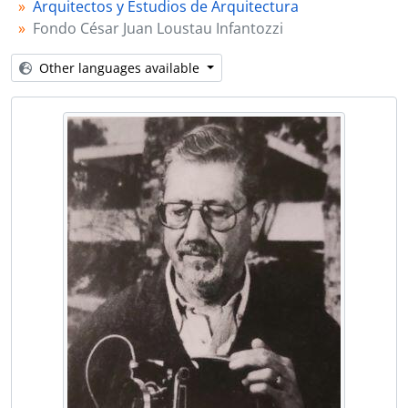
Arquitectos y Estudios de Arquitectura
SrAIFRL - Actividad Institucional en la Fundación Rafael Leoz
Fondo César Juan Loustau Infantozzi
AGB - Colección Alejandro Gabriel Bustillo
MP - Colección Mario Palanti
Other languages available
HCM - Fondo Héctor Carlos Morixe (parte)
RJA - Fondo Ricardo Jesse "Dick" Alexander
JEH - Colección Jorge Enrique Hardoy
MC - Fondo Mario Cooke
Est.SLdlT - Colección Estudio Sánchez, Lagos y de la Torre
Est.ACS - Fondo Estudio Armesto - Casado Sastre
ELM - Colección Eduardo Le Monnier
ADP - Alberto de Paula
JS - Colección Jorge Sabaté
MSN - Martín S. Noel
Congresos, seminarios y exposiciones
I - Instituciones
AyU - Arquitectura y Urbanismo